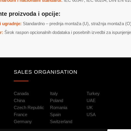
arodni i nacionalni standardi:
IEC 60947, IEC 60204, DIN EN 61058
nte proizvoda i opcije:
i ugradnje:
Standardno – prednja montaža (U), stražnja montaža (O), 
r:
Širok raspon opcionalnih dodataka i posebnih izvedbi za ispunjenje
SALES ORGANISATION
Canada
Italy
Turkey
China
Poland
UAE
Czech Republic
Romania
UK
France
Spain
USA
Germany
Switzerland