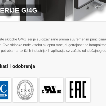
ERIJE G/4G
e sklopke G/4G serije su dizajnirane prema suvremenim principima i 
e. Ove sklopke nude visoku sklopnu moć, dugotrajnost, te kompaktne 
e potrebama različitih industrijskih aplikacija uz zaštitu od slučajnog do
ikati i odobrenja