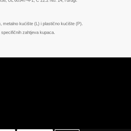
, UL 60947-4-1, C 22.2 No. 14, i drugi.
metalno kućište (L) i plastično kućište (P).
 specifičnih zahtjeva kupaca.