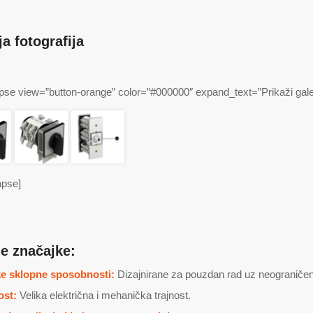
ja fotografija
pse view=”button-orange” color=”#000000″ expand_text=”Prikaži galeriju 
apse]
e značajke:
e sklopne sposobnosti:
Dizajnirane za pouzdan rad uz neograničen
ost:
Velika električna i mehanička trajnost.