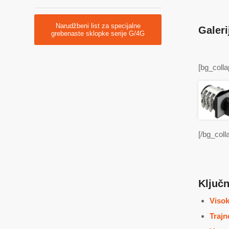
Narudžbeni list za specijalne
Galeri
grebenaste sklopke serije G/4G
[bg_colla
[/bg_coll
Ključn
Visok
Trajn