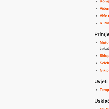
Kompa
Više
Više 
Kutov
Primj
Motor
troku
Sklop
Selek
Grup
Uvjeti
Tempe
Uskla