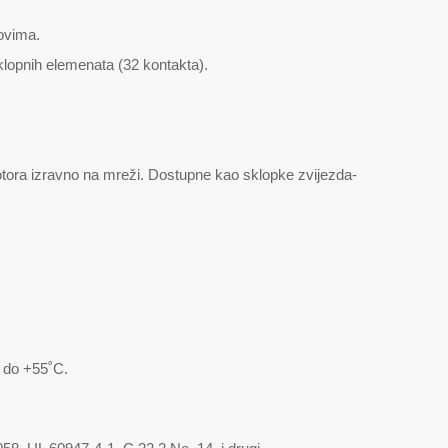
ovima.
klopnih elemenata (32 kontakta).
motora izravno na mreži. Dostupne kao sklopke zvijezda-
C do +55˚C.