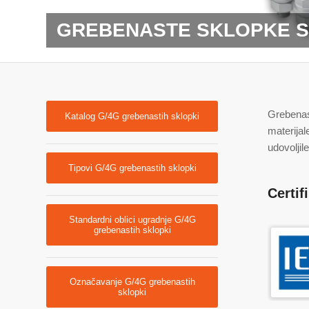
GREBENASTE SKLOPKE S
Grebenast
Katalog G/4G grebenastih sklopki
materijal
udovoljil
Tipovi G/4G grebenastih sklopki
Certif
Standardni oblici ugradnje G/4G
grebenastih sklopki
Označavanje G/4G grebenastih
sklopki