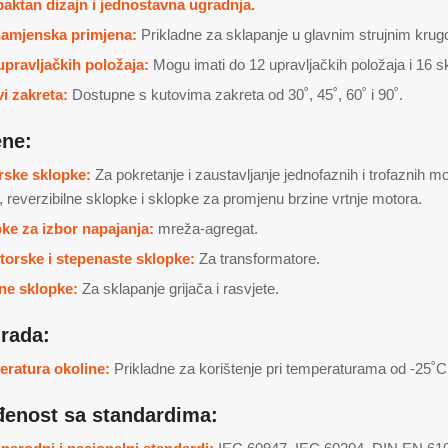
ktan dizajn i jednostavna ugradnja.
namjenska primjena:
Prikladne za sklapanje u glavnim strujnim krug
upravljačkih položaja:
Mogu imati do 12 upravljačkih položaja i 16 s
i zakreta:
Dostupne s kutovima zakreta od 30˚, 45˚, 60˚ i 90˚.
ene:
ske sklopke:
Za pokretanje i zaustavljanje jednofaznih i trofaznih 
t, reverzibilne sklopke i sklopke za promjenu brzine vrtnje motora.
ke za izbor napajanja:
mreža-agregat.
torske i stepenaste sklopke:
Za transformatore.
ne sklopke:
Za sklapanje grijača i rasvjete.
 rada:
ratura okoline:
Prikladne za korištenje pri temperaturama od -25˚
đenost sa standardima: