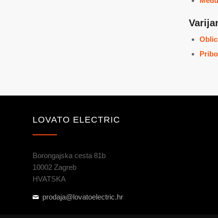
Međun
Varija
Oblic
Pribo
LOVATO ELECTRIC
Borongajska cesta 81b
10002 Zagreb
HVATSKA
prodaja@lovatoelectric.hr