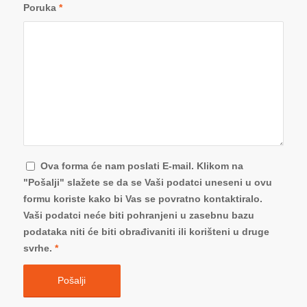
Poruka
*
Ova forma će nam poslati E-mail. Klikom na
"Pošalji" slažete se da se Vaši podatci uneseni u ovu
formu koriste kako bi Vas se povratno kontaktiralo.
Vaši podatci neće biti pohranjeni u zasebnu bazu
podataka niti će biti obrađivaniti ili korišteni u druge
svrhe.
*