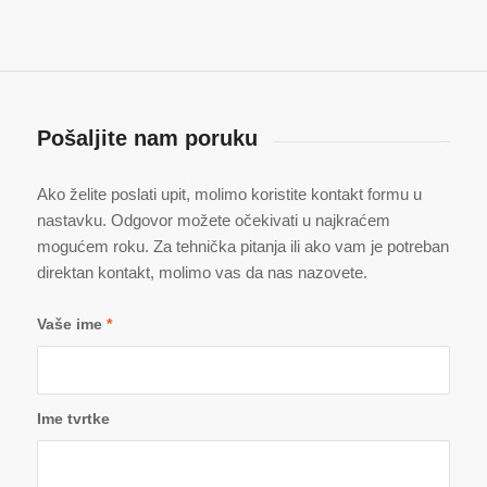
Pošaljite nam poruku
Ako želite poslati upit, molimo koristite kontakt formu u
nastavku. Odgovor možete očekivati u najkraćem
mogućem roku. Za tehnička pitanja ili ako vam je potreban
direktan kontakt, molimo vas da nas nazovete.
Vaše ime
*
Ime tvrtke