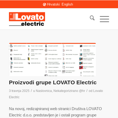
Hrvatski
English
Proizvodi grupe LOVATO Electric
/
/
3 travnja 2025
u
Naslovnica
,
Nekategorizirano @hr
od
Lovato
Electric
Na novoj, redizajniranoj web stranici Društva LOVATO
Electric d.o.o. predstavljen je i ostali program grupe