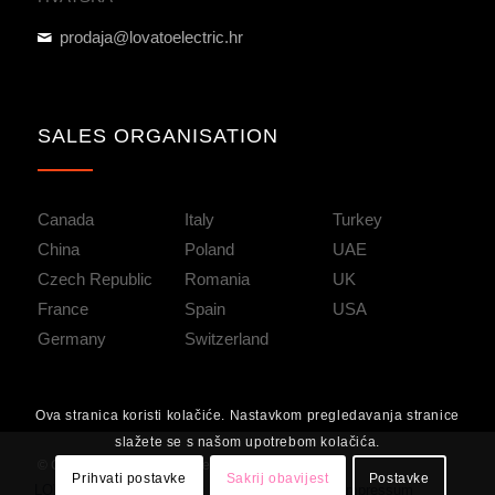
prodaja@lovatoelectric.hr
SALES ORGANISATION
Canada
Italy
Turkey
China
Poland
UAE
Czech Republic
Romania
UK
France
Spain
USA
Germany
Switzerland
Ova stranica koristi kolačiće. Nastavkom pregledavanja stranice
slažete se s našom upotrebom kolačića.
© Copyright [y] | LOVATO Electric
Prihvati postavke
Sakrij obavijest
Postavke
LOVATO Electric
Kontakt
Zaštita privatnosti
Impressum